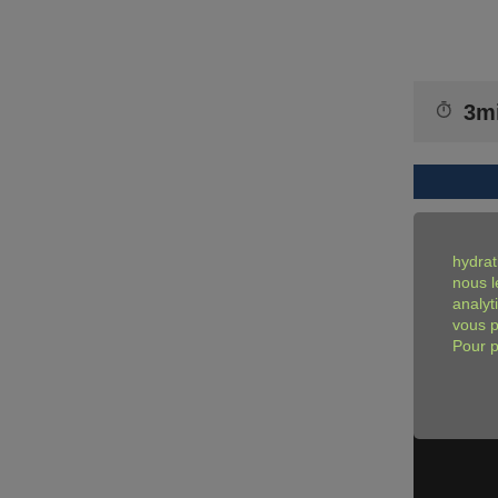
3m
hydrat
nous l
analyt
vous p
Pour p