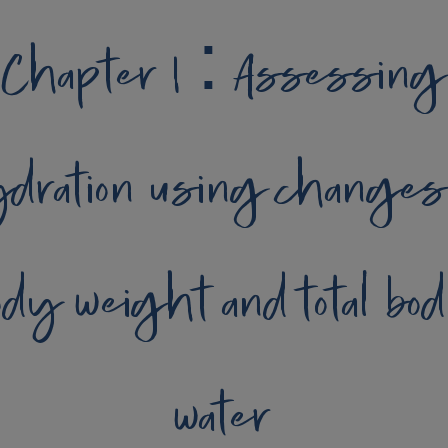
Chapter 1 : Assessing
dration using changes
ody weight and total bo
water