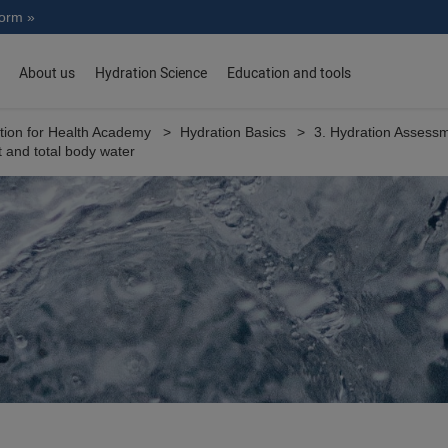
norm »
About us
Hydration Science
Education and tools
tion for Health Academy
Hydration Basics
3. Hydration Assess
 and total body water