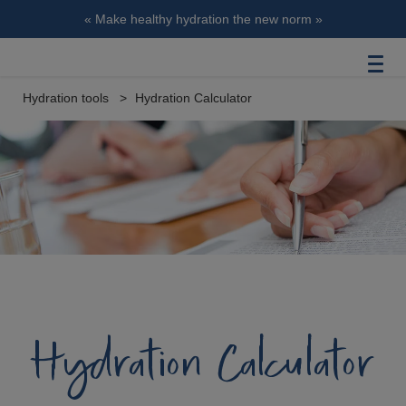
« Make healthy hydration the new norm »
Hydration tools
Hydration Calculator
Hydration Calculator