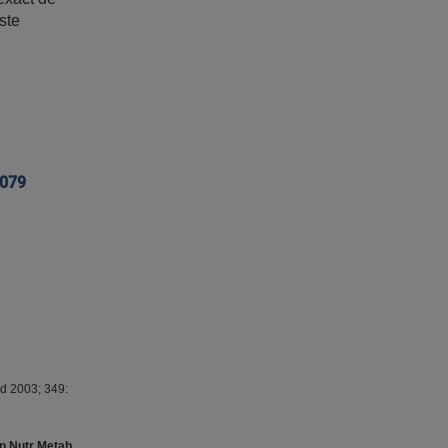
ste
5079
ed 2003; 349:
nn Nutr Metab