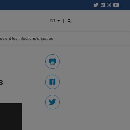
FR
|
ient les infections urinaires
s