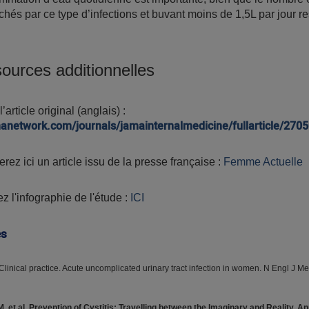
hés par ce type d’infections et buvant moins de 1,5L par jour re
ources additionnelles
’article original (anglais) :
manetwork.com/journals/jamainternalmedicine/fullarticle/270
rez ici un article issu de la presse française :
Femme Actuelle
z l'infographie de l'étude :
ICI
es
Clinical practice. Acute uncomplicated urinary tract infection in women. N Engl J M
. et al. Prevention of Cystitis: Travelling between the Imaginary and Reality. A