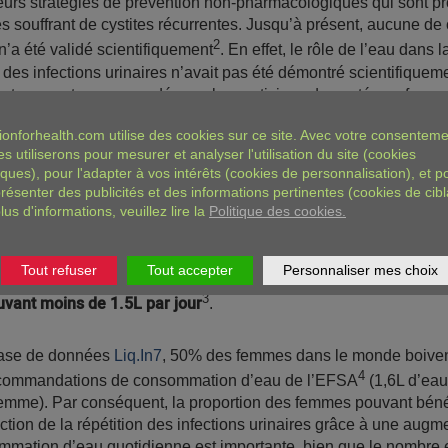
sieurs stratégies de prévention non-pharmacologiques qui sont 
 souffrant de cystites récurrentes. Jusqu’à présent, aucune de
2
’a été validé scientifiquement
. En effet, le rôle de l’eau dans l
 des infections urinaires n’avait pas été démontré scientifiqueme
est souvent recommandée par les praticiens de santé aux femm
’infections urinaires récurrentes.
ionforhealth.com
utilise des cookies sur ce site. Avec votre consenteme
es utiliserons pour mesurer et analyser l'utilisation du site (cookies
 essai clinique randomisé contrôlé évaluant l’effet d’une augme
iques), pour l'adapter à vos intérêts (cookies de personnalisation), et p
ation d’eau sur la prévention de la cystite aiguë non complexe
résenter des publicités et des informations pertinentes (cookies de cibl
lus d'informations, veuillez lire la
Politique des cookies.
é le 1er octobre 2018. L’étude, réalisée par Dr. T. M. Hooton de 
qu’augmenter la consommation
USA) et ses collègues, montre
e d’eau de 1.2L diminue la récurrence des cystites de 48% che
Tout refuser
Tout accepter
Personnaliser mes choix
nt des infections urinaires récurrentes (min. 3 dans les 12 d
3
uvant moins de 1.5L par jour
.
base de données
Liq.In7
, 50% des femmes dans le monde boive
4
ecommandations de consommation d’eau de l’EFSA
(1,6L d’eau
emme). Par conséquent, la proportion des femmes pouvant béné
ction de la répétition des infections urinaires grâce à une augm
mmation d’eau quotidienne est importante, bien que le nombre 