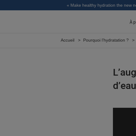
« Make healthy hydration the new 
À p
Accueil
Pourquoi l’hydratation ?
L’au
d’eau