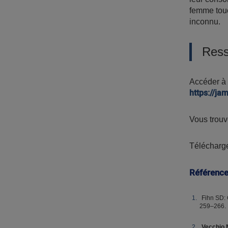
femme touc
inconnu.
Ress
Accéder à l
https://ja
Vous trouve
Télécharge
Référenc
Fihn SD: 
259–266.
Vecchio M