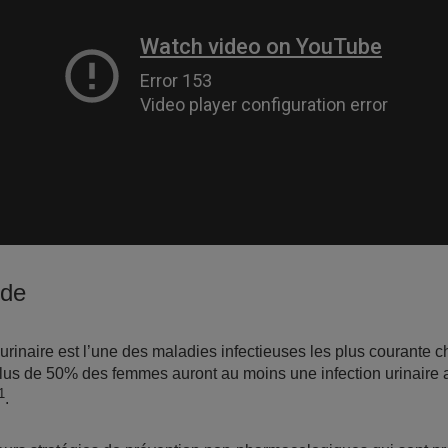
ude
 urinaire est l’une des maladies infectieuses les plus courante c
us de 50% des femmes auront au moins une infection urinaire 
1
.