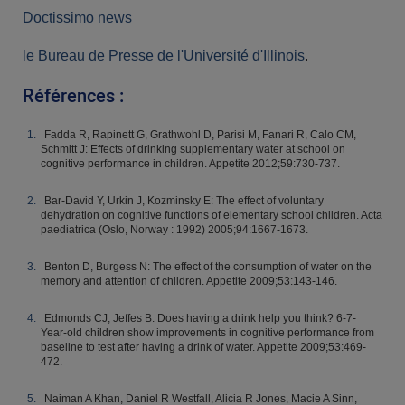
Doctissimo news
le Bureau de Presse de l'Université d'Illinois
.
Références :
Fadda R, Rapinett G, Grathwohl D, Parisi M, Fanari R, Calo CM,
Schmitt J: Effects of drinking supplementary water at school on
cognitive performance in children. Appetite 2012;59:730-737.
Bar-David Y, Urkin J, Kozminsky E: The effect of voluntary
dehydration on cognitive functions of elementary school children. Acta
paediatrica (Oslo, Norway : 1992) 2005;94:1667-1673.
Benton D, Burgess N: The effect of the consumption of water on the
memory and attention of children. Appetite 2009;53:143-146.
Edmonds CJ, Jeffes B: Does having a drink help you think? 6-7-
Year-old children show improvements in cognitive performance from
baseline to test after having a drink of water. Appetite 2009;53:469-
472.
Naiman A Khan, Daniel R Westfall, Alicia R Jones, Macie A Sinn,