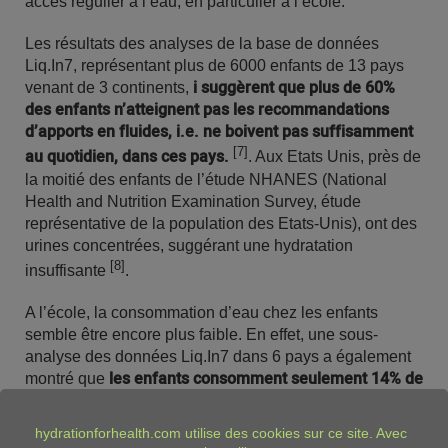
accès régulier à l’eau, en particulier à l’école.
Les résultats des analyses de la base de données
Liq.In7, représentant plus de 6000 enfants de 13 pays
i suggèrent que plus de 60%
venant de 3 continents,
des enfants n’atteignent pas les recommandations
d’apports en fluides, i.e. ne boivent pas suffisamment
[7]
au quotidien, dans ces pays.
. Aux Etats Unis, près de
la moitié des enfants de l’étude NHANES (National
Health and Nutrition Examination Survey, étude
représentative de la population des Etats-Unis), ont des
urines concentrées, suggérant une hydratation
[8]
insuffisante
.
A l’école, la consommation d’eau chez les enfants
semble être encore plus faible. En effet, une sous-
analyse des données Liq.In7 dans 6 pays a également
les enfants consomment seulement 14% de
montré que
[9]
leurs apports en boissons quotidiennes à l’école
alors qu’ils y passent une grande partie de leur journée
hydrationforhealth.com
utilise des cookies sur ce site. Avec
et ont besoin d’utiliser leur cerveau. En France, ce