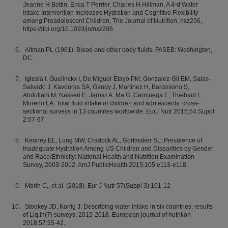
Jeanne H Bottin, Erica T Perrier, Charles H Hillman, A 4-d Water
Intake Intervention Increases Hydration and Cognitive Flexibility
among Preadolescent Children, The Journal of Nutrition, nxz206,
https://doi.org/10.1093/jn/nxz206
Altman PL (1961). Blood and other body fluids. FASEB: Washington,
DC.
Iglesia I, Guelinckx I, De Miguel-Etayo PM, Gonzalez-Gil EM, Salas-
Salvado J, Kavouras SA, Gandy J, Martinez H, Bardosono S,
Abdollahi M, Nasseri E, Jarosz A, Ma G, Carmuega E, Thiebaut I,
Moreno LA: Total fluid intake of children and adolescents: cross-
sectional surveys in 13 countries worldwide. EurJ Nutr 2015;54 Suppl
2:57-67.
Kenney EL, Long MW, Cradock AL, Gortmaker SL: Prevalence of
Inadequate Hydration Among US Children and Disparities by Gender
and Race/Ethnicity: National Health and Nutrition Examination
Survey, 2009-2012. AmJ PublicHealth 2015;105:e113-e118.
Morin C,, et al. (2018). Eur J Nutr 57(Suppl 3):101-12
Stookey JD, Konig J: Describing water intake in six countries: results
of Liq.In(7) surveys, 2015-2018. European journal of nutrition
2018;57:35-42.