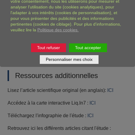
votre consentement, nous les utiliserons pour mesurer et
chiffre est même encore plus inquiétant puisque que
analyser l'utilisation du site (cookies analytiques), pour
l'adapter à vos intérêts (cookies de personnalisation), et
seul 5% de leurs apports en boissons sont consommés
pour vous présenter des publicités et des informations
quotidiennement à l’école. Dans certains pays, jusqu’à
pertinentes (cookies de ciblage). Pour plus d'informations,
50% des enfants ont un accès limité ou pas d’accès
veuillez lire la
Politique des cookies.
[10]
libre à l’eau lorsqu’ils sont à l’école
. Il est donc
urgent de promouvoir l’accès à l’eau potable ainsi qu’à
des toilettes propres et fonctionnels à l’école comme
Tout refuser
Tout accepter
priorité de santé publique afin d’encourager une
Personnaliser mes choix
hydratation saine chez l’enfant dès le plus jeune âge.
Ressources additionnelles
Lisez l’article scientifique original (en anglais):
ICI
Accédez à la carte interactive Liq.In7 :
ICI
Téléchargez l'infographie de l'étude :
ICI
Retrouvez ici les différents articles citant l'étude :