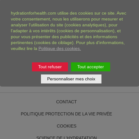
d'avoir soif !
Jeu interactifs et imprimables
, challenges,
vidéos... Pour la maison, pour l'école, pour tous les
hydrationforhealth.com
utilise des cookies sur ce site. Avec
endroits !
votre consentement, nous les utiliserons pour mesurer et
analyser l'utilisation du site (cookies analytiques), pour
Splash!
est un programme éducatif de Danone
l'adapter à vos intérêts (cookies de personnalisation), et
Research qui vise à promouvoir le réflexe d’hydratation
pour vous présenter des publicités et des informations
pertinentes (cookies de ciblage). Pour plus d'informations,
de façon ludique et créative. Splash! est conçu comme
veuillez lire la
Politique des cookies.
une bibliothèque de contenus téléchargeables et
imprimables, pour être disponibles partout, à tout
moment.
Tout refuser
Tout accepter
Splash!
est une initiative de Hydration for Health.
Personnaliser mes choix
CONTACT
POLITIQUE PROTECTION DE LA VIE PRIVÉE
COOKIES
SCIENCE DE L’HYDRATATION